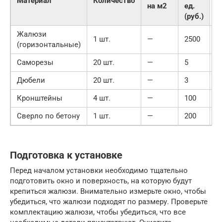
Материал
Количество
на м2
ед.
(руб.)
Жалюзи
1 шт.
—
2500
2
(горизонтальные)
Саморезы
20 шт.
—
5
1
Дюбели
20 шт.
—
3
6
Кронштейны
4 шт.
—
100
4
Сверло по бетону
1 шт.
—
200
2
Подготовка к установке
Перед началом установки необходимо тщательно
подготовить окно и поверхность, на которую будут
крепиться жалюзи. Внимательно измерьте окно, чтобы
убедиться, что жалюзи подходят по размеру. Проверьте
комплектацию жалюзи, чтобы убедиться, что все