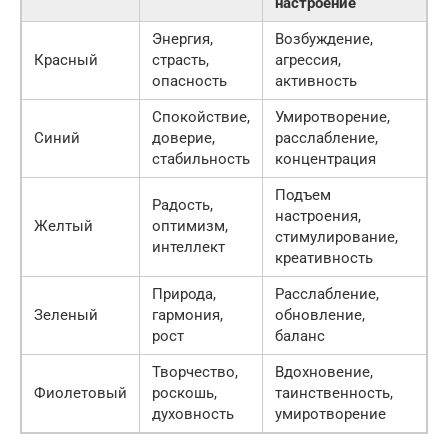
настроение
Энергия,
Возбуждение,
Красный
страсть,
агрессия,
опасность
активность
Спокойствие,
Умиротворение,
Синий
доверие,
расслабление,
стабильность
концентрация
Подъем
Радость,
настроения,
Желтый
оптимизм,
стимулирование,
интеллект
креативность
Природа,
Расслабление,
Зеленый
гармония,
обновление,
рост
баланс
Творчество,
Вдохновение,
Фиолетовый
роскошь,
таинственность,
духовность
умиротворение