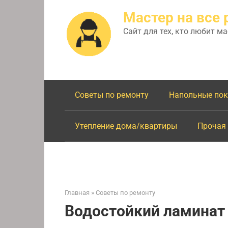
Перейти
Мастер на все 
к
контенту
Сайт для тех, кто любит м
Советы по ремонту
Напольные по
Утепление дома/квартиры
Прочая
Главная
»
Советы по ремонту
Водостойкий ламинат