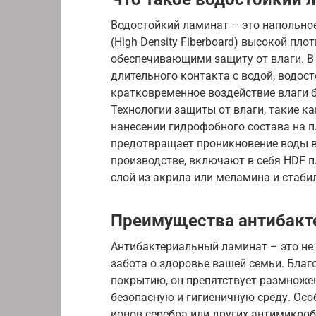
Водостойкий ламинат – это напольное
(High Density Fiberboard) высокой пл
обеспечивающими защиту от влаги. В 
длительного контакта с водой, водо
кратковременное воздействие влаги б
Технологии защиты от влаги, такие ка
нанесении гидрофобного состава на п
предотвращает проникновение воды в
производстве, включают в себя HDF п
слой из акрила или меламина и стаб
Преимущества антибакт
Антибактериальный ламинат – это не 
забота о здоровье вашей семьи. Бла
покрытию, он препятствует размножен
безопасную и гигиеничную среду. Ос
ионов серебра или других антимикро