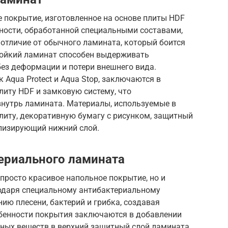
 покрытие, изготовленное на основе плиты HDF
отности, обработанной специальными составами,
отличие от обычного ламината, который боится
стойкий ламинат способен выдерживать
ез деформации и потери внешнего вида.
к Aqua Protect и Aqua Stop, заключаются в
литу HDF и замковую систему, что
нутрь ламината. Материалы, используемые в
литу, декоративную бумагу с рисунком, защитный
илизирующий нижний слой.
ериального ламината
просто красивое напольное покрытие, но и
годаря специальному антибактериальному
ию плесени, бактерий и грибка, создавая
обенности покрытия заключаются в добавлении
бных веществ в верхний защитный слой ламината.