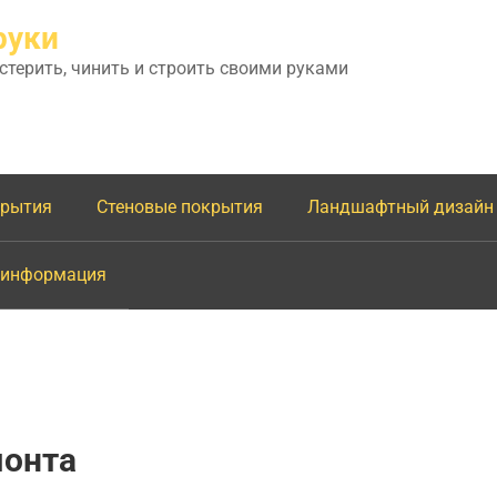
руки
астерить, чинить и строить своими руками
крытия
Стеновые покрытия
Ландшафтный дизайн
 информация
монта