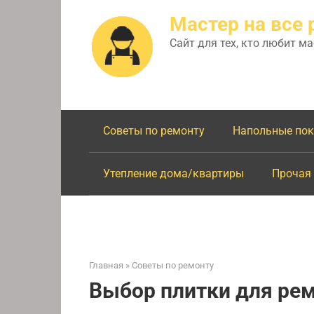
Перейти
Мастер на все 
к
контенту
Сайт для тех, кто любит м
Советы по ремонту
Напольные по
Утепление дома/квартиры
Прочая
Главная
»
Советы по ремонту
Выбор плитки для ре