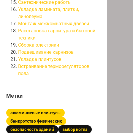
Сантехнические работы
Укладка ламината, плитки,
линолеума
Монтаж межкомнатных дверей
Расстановка гарнитура и бытовой
техники
Сборка электрики
Подвешивание карнизов
Укладка плинтусов
Встраивание терморегуляторов
пола
Метки
алюминиевые плинтусы
банкротство физических
безопасность зданий
выбор котла