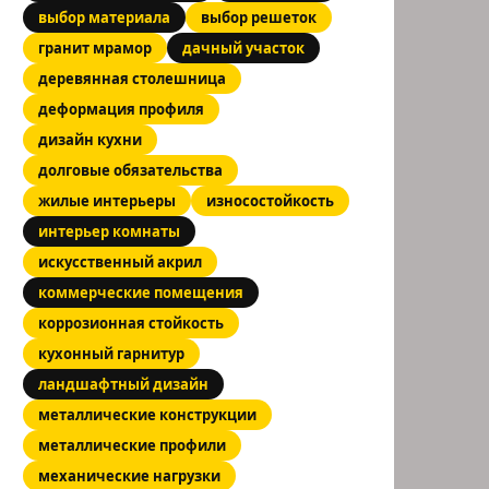
выбор материала
выбор решеток
гранит мрамор
дачный участок
деревянная столешница
деформация профиля
дизайн кухни
долговые обязательства
жилые интерьеры
износостойкость
интерьер комнаты
искусственный акрил
коммерческие помещения
коррозионная стойкость
кухонный гарнитур
ландшафтный дизайн
металлические конструкции
металлические профили
механические нагрузки