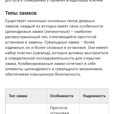
доступа к помещению у прежних владельцев ключей.
Типы замков
Существует несколько основных типов дверных
замков, каждый из которых имеет свои особенности.
Цилиндровые замки (личиночные) – наиболее
распространенный тип, отличающийся простотой
установки и замены. Сувальдные замки – более
надежные, но и более сложные в установке. Они имеют
набор пластин (сувальд), которые должны выстроиться
в определенной последовательности для открытия
замка. Комбинированные замки сочетают в себе
элементы цилиндрового и сувальдного механизмов,
обеспечивая повышенную безопасность.
Тип замка
Особенности
Надежность
(
Простота
установки,
1