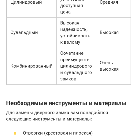
Цилиндровый
Средняя
доступная
5
цена
Высокая
надежность,
3
Сувальдный
Высокая
устойчивость
8
к взлому
Сочетание
преимуществ
Очень
5
Комбинированный
цилиндрового
высокая
1
и сувальдного
замков
Необходимые инструменты и материалы
Для замены дверного замка вам понадобятся
следующие инструменты и материалы:
Отвертки (крестовая и плоская)