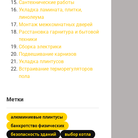
Сантехнические работы
Укладка ламината, плитки,
линолеума
Монтаж межкомнатных дверей
Расстановка гарнитура и бытовой
техники
Сборка электрики
Подвешивание карнизов
Укладка плинтусов
Встраивание терморегуляторов
пола
Метки
алюминиевые плинтусы
банкротство физических
безопасность зданий
выбор котла