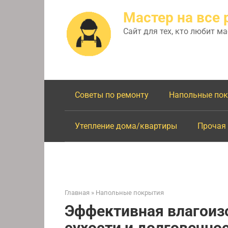
Перейти
Мастер на все 
к
контенту
Сайт для тех, кто любит м
Советы по ремонту
Напольные по
Утепление дома/квартиры
Прочая
Главная
»
Напольные покрытия
Эффективная влагоизо
сухости и долговечно