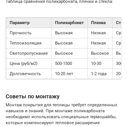
Таблица сравнения поликарбоната, пленки и стекла:
Параметр
Поликарбонат
Пленка
Стек
Прочность
Высокая
Низкая
Сред
Теплоизоляция
Высокая
Низкая
Сред
Светопропускание
Высокое
Высокое
Высо
Цена (руб/м2)
500-1500
10-30
300-8
Долговечность
10-20 лет
1-2 года
20+ л
Советы по монтажу
Монтаж покрытия для теплицы требует определенных
навыков и знаний. При монтаже поликарбоната
необходимо использовать специальные термошайбы,
которые компенсируют тепловое расширение