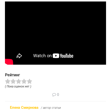
Рейтинг
( Пока оценок нет )
0
Елена Смирнова
/ автор статьи