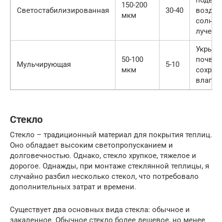
150-200
Светостабилизированная
30-40
воздей
мкм
солнеч
лучей
Укрыти
50-100
почвы 
Мульчирующая
5-10
мкм
сохран
влаги и
Стекло
Стекло – традиционный материал для покрытия теплиц.
Оно обладает высоким светопропусканием и
долговечностью. Однако, стекло хрупкое, тяжелое и
дорогое. Однажды, при монтаже стеклянной теплицы, я
случайно разбил несколько стекол, что потребовало
дополнительных затрат и времени.
Существует два основных вида стекла: обычное и
закаленное. Обычное стекло более дешевое, но менее