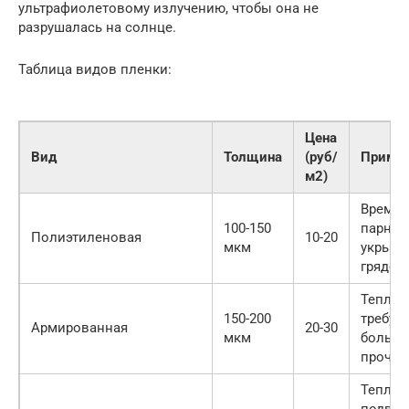
ультрафиолетовому излучению, чтобы она не
разрушалась на солнце.
Таблица видов пленки:
Цена
Вид
Толщина
(руб/
Примен
м2)
Време
100-150
парник
Полиэтиленовая
10-20
мкм
укрыти
грядок
Теплиц
150-200
требую
Армированная
20-30
мкм
больш
прочно
Теплиц
подве