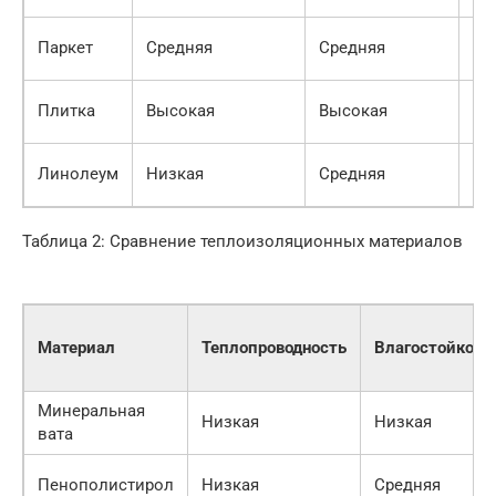
25
Паркет
Средняя
Средняя
50
800
Плитка
Высокая
Высокая
30
300
Линолеум
Низкая
Средняя
10
Таблица 2: Сравнение теплоизоляционных материалов
Материал
Теплопроводность
Влагостойкост
Минеральная
Низкая
Низкая
вата
Пенополистирол
Низкая
Средняя