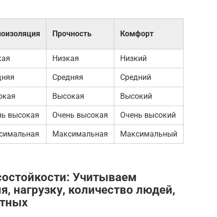
лоизоляция
Прочность
Комфорт
кая
Низкая
Низкий
дняя
Средняя
Средний
окая
Высокая
Высокий
нь высокая
Очень высокая
Очень высокий
симальная
Максимальная
Максимальный
состойкости: Учитываем
, нагрузку, количество людей,
отных