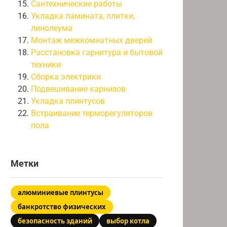
Сантехнические работы
Укладка ламината, плитки,
линолеума
Монтаж межкомнатных дверей
Расстановка гарнитура и бытовой
техники
Сборка электрики
Подвешивание карнизов
Укладка плинтусов
Встраивание терморегуляторов
пола
Метки
алюминиевые плинтусы
банкротство физических
безопасность зданий
выбор котла