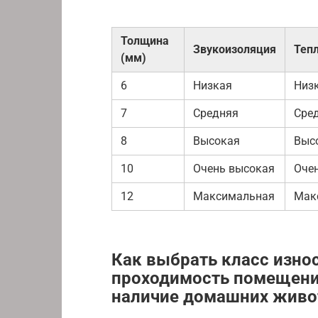
Толщина
Звукоизоляция
Теп
(мм)
6
Низкая
Низ
7
Средняя
Сре
8
Высокая
Выс
10
Очень высокая
Оче
12
Максимальная
Мак
Как выбрать класс изно
проходимость помещения
наличие домашних жив