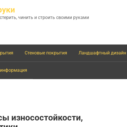
руки
астерить, чинить и строить своими руками
крытия
Стеновые покрытия
Ландшафтный дизайн
 информация
сы износостойкости,
тики