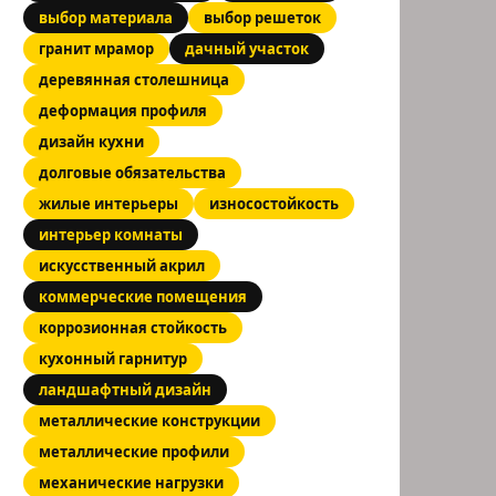
выбор материала
выбор решеток
гранит мрамор
дачный участок
деревянная столешница
деформация профиля
дизайн кухни
долговые обязательства
жилые интерьеры
износостойкость
интерьер комнаты
искусственный акрил
коммерческие помещения
коррозионная стойкость
кухонный гарнитур
ландшафтный дизайн
металлические конструкции
металлические профили
механические нагрузки