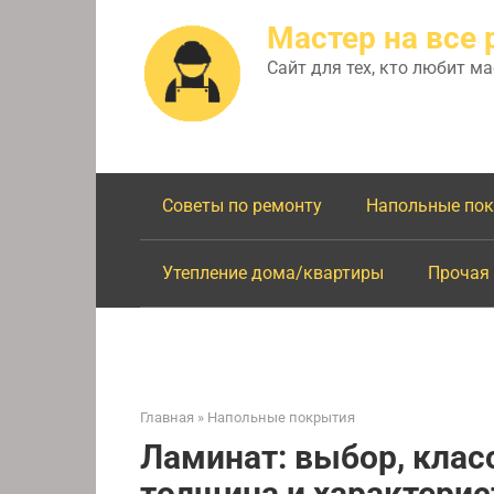
Перейти
Мастер на все 
к
контенту
Сайт для тех, кто любит м
Советы по ремонту
Напольные по
Утепление дома/квартиры
Прочая
Главная
»
Напольные покрытия
Ламинат: выбор, клас
толщина и характерис