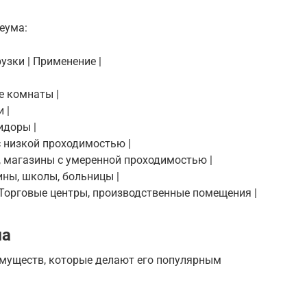
еума:
рузки | Применение |
ие комнаты |
 |
идоры |
 с низкой проходимостью |
ы, магазины с умеренной проходимостью |
зины, школы, больницы |
| Торговые центры, производственные помещения |
ма
муществ, которые делают его популярным