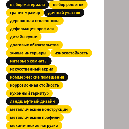
выбор материала
выбор решеток
гранит мрамор
дачный участок
деревянная столешница
деформация профиля
дизайн кухни
долговые обязательства
жилые интерьеры
износостойкость
интерьер комнаты
искусственный акрил
коммерческие помещения
коррозионная стойкость
кухонный гарнитур
ландшафтный дизайн
металлические конструкции
металлические профили
механические нагрузки