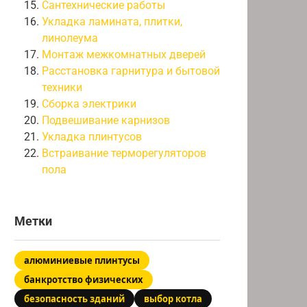
Сантехнические работы
Укладка ламината, плитки,
линолеума
Монтаж межкомнатных дверей
Расстановка гарнитура и бытовой
техники
Сборка электрики
Подвешивание карнизов
Укладка плинтусов
Встраивание терморегуляторов
пола
Метки
алюминиевые плинтусы
банкротство физических
безопасность зданий
выбор котла