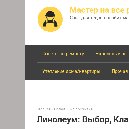
Перейти
Мастер на все 
к
контенту
Сайт для тех, кто любит м
Советы по ремонту
Напольные по
Утепление дома/квартиры
Прочая
Главная
»
Напольные покрытия
Линолеум: Выбор, Кла