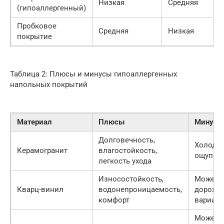
Низкая
Средняя
(гипоаллергенный)
Пробковое
Средняя
Низкая
покрытие
Таблица 2: Плюсы и минусы гипоаллергенных
напольных покрытий
Материал
Плюсы
Минусы
Долговечность,
Холодн
Керамогранит
влагостойкость,
ощупь, 
легкость ухода
Износостойкость,
Может 
Кварц-винил
водонепроницаемость,
дороже 
комфорт
вариан
Может