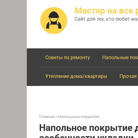
Перейти
Мастер на все 
к
контенту
Сайт для тех, кто любит м
Советы по ремонту
Напольные по
Утепление дома/квартиры
Прочая
Главная
»
Напольные покрытия
Напольное покрытие д
особенности укладки