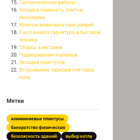
Сантехнические работы
Укладка ламината, плитки,
линолеума
Монтаж межкомнатных дверей
Расстановка гарнитура и бытовой
техники
Сборка электрики
Подвешивание карнизов
Укладка плинтусов
Встраивание терморегуляторов
пола
Метки
алюминиевые плинтусы
банкротство физических
безопасность зданий
выбор котла