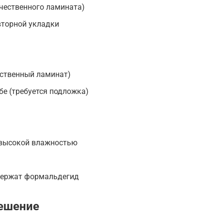
чественного ламината)
вторной укладки
ественный ламинат)
е (требуется подложка)
 высокой влажностью
держат формальдегид
ешение