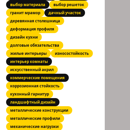
выбор материала
выбор решеток
гранит мрамор
дачный участок
деревянная столешница
деформация профиля
дизайн кухни
долговые обязательства
жилые интерьеры
износостойкость
интерьер комнаты
искусственный акрил
коммерческие помещения
коррозионная стойкость
кухонный гарнитур
ландшафтный дизайн
металлические конструкции
металлические профили
механические нагрузки