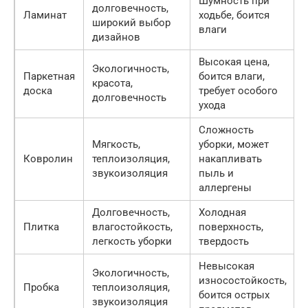
Шумность при
долговечность,
Ламинат
ходьбе, боится
широкий выбор
влаги
дизайнов
Высокая цена,
Экологичность,
Паркетная
боится влаги,
красота,
доска
требует особого
долговечность
ухода
Сложность
Мягкость,
уборки, может
Ковролин
теплоизоляция,
накапливать
звукоизоляция
пыль и
аллергены
Долговечность,
Холодная
Плитка
влагостойкость,
поверхность,
легкость уборки
твердость
Невысокая
Экологичность,
износостойкость,
Пробка
теплоизоляция,
боится острых
звукоизоляция