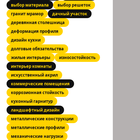
выбор материала
выбор решеток
гранит мрамор
дачный участок
деревянная столешница
деформация профиля
дизайн кухни
долговые обязательства
жилые интерьеры
износостойкость
интерьер комнаты
искусственный акрил
коммерческие помещения
коррозионная стойкость
кухонный гарнитур
ландшафтный дизайн
металлические конструкции
металлические профили
механические нагрузки