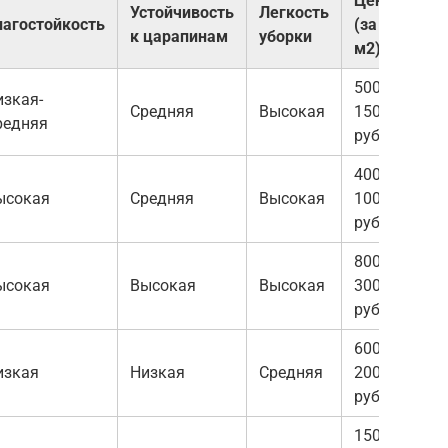
Цена
Устойчивость
Легкость
лагостойкость
(за
к царапинам
уборки
м2)
500-
изкая-
Средняя
Высокая
1500
редняя
руб.
400-
ысокая
Средняя
Высокая
1000
руб.
800-
ысокая
Высокая
Высокая
3000
руб.
600-
изкая
Низкая
Средняя
2000
руб.
1500-