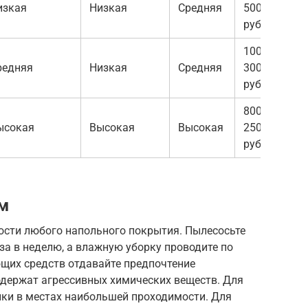
изкая
Низкая
Средняя
5000
руб.
1000-
редняя
Низкая
Средняя
3000
руб.
800-
ысокая
Высокая
Высокая
2500
руб.
ом
ости любого напольного покрытия. Пылесосьте
за в неделю, а влажную уборку проводите по
щих средств отдавайте предпочтение
одержат агрессивных химических веществ. Для
ики в местах наибольшей проходимости. Для