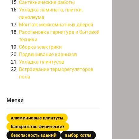
Сантехнические работы
Укладка ламината, плитки,
линолеума
Монтаж межкомнатных дверей
Расстановка гарнитура и бытовой
техники
Сборка электрики
Подвешивание карнизов
Укладка плинтусов
Встраивание терморегуляторов
пола
Метки
алюминиевые плинтусы
банкротство физических
безопасность зданий
выбор котла