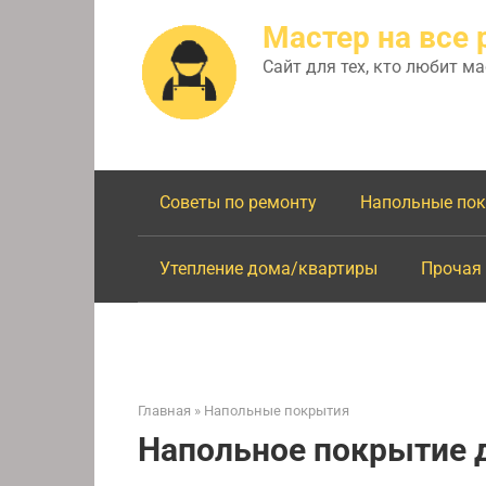
Перейти
Мастер на все 
к
контенту
Сайт для тех, кто любит м
Советы по ремонту
Напольные по
Утепление дома/квартиры
Прочая
Главная
»
Напольные покрытия
Напольное покрытие 