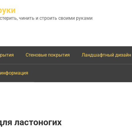
руки
астерить, чинить и строить своими руками
крытия
Стеновые покрытия
Ландшафтный дизайн
 информация
для ластоногих