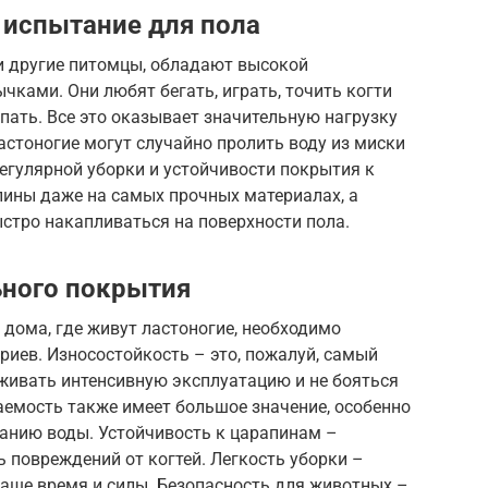
 испытание для пола
ли другие питомцы, обладают высокой
ками. Они любят бегать, играть, точить когти
копать. Все это оказывает значительную нагрузку
ластоногие могут случайно пролить воду из миски
регулярной уборки и устойчивости покрытия к
апины даже на самых прочных материалах, а
ыстро накапливаться на поверхности пола.
ьного покрытия
дома, где живут ластоногие, необходимо
иев. Износостойкость – это, пожалуй, самый
ивать интенсивную эксплуатацию и не бояться
аемость также имеет большое значение, особенно
анию воды. Устойчивость к царапинам –
ь повреждений от когтей. Легкость уборки –
аше время и силы. Безопасность для животных –