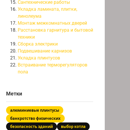
Сантехнические работы
Укладка ламината, плитки,
линолеума
Монтаж межкомнатных дверей
Расстановка гарнитура и бытовой
техники
Сборка электрики
Подвешивание карнизов
Укладка плинтусов
Встраивание терморегуляторов
пола
Метки
алюминиевые плинтусы
банкротство физических
безопасность зданий
выбор котла