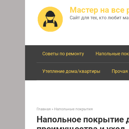
Перейти
Мастер на все 
к
контенту
Сайт для тех, кто любит м
Советы по ремонту
Напольные по
Утепление дома/квартиры
Прочая
Главная
»
Напольные покрытия
Напольное покрытие д
преимущества и уход