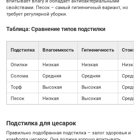
впитывает влагу и обладает антибактериальными
свойствами. Песок – самый гигиеничный вариант, но
требует регулярной уборки.
Таблица: Сравнение типов подстилки
Подстилка
Влагоемкость
Гигиеничность
Стоимо
Опилки
Низкая
Низкая
Низкая
Солома
Средняя
Средняя
Средня
Торф
Высокая
Высокая
Средня
Песок
Низкая
Высокая
Средня
Подстилка для цесарок
Правильно подобранная подстилка – залог здоровья и
комфорта цесарок. Она должна хорошо впитывать