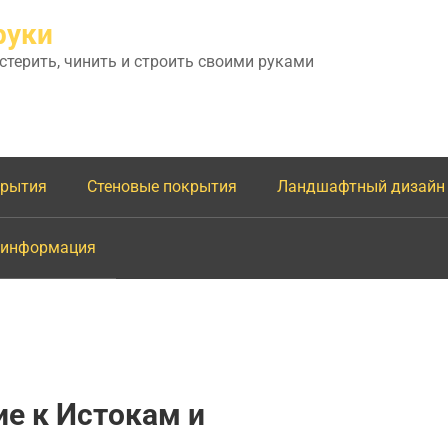
руки
астерить, чинить и строить своими руками
крытия
Стеновые покрытия
Ландшафтный дизайн
 информация
е к Истокам и