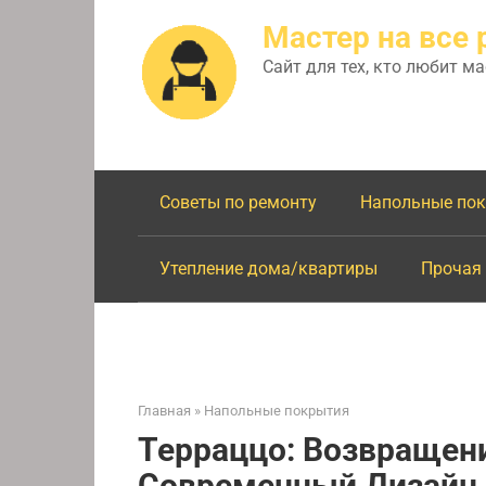
Перейти
Мастер на все 
к
контенту
Сайт для тех, кто любит м
Советы по ремонту
Напольные по
Утепление дома/квартиры
Прочая
Главная
»
Напольные покрытия
Терраццо: Возвращени
Современный Дизайн