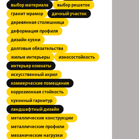
выбор материала
выбор решеток
гранит мрамор
дачный участок
деревянная столешница
деформация профиля
дизайн кухни
долговые обязательства
жилые интерьеры
износостойкость
интерьер комнаты
искусственный акрил
коммерческие помещения
коррозионная стойкость
кухонный гарнитур
ландшафтный дизайн
металлические конструкции
металлические профили
механические нагрузки