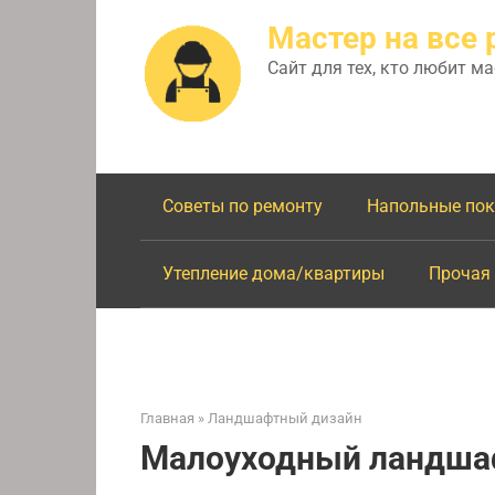
Перейти
Мастер на все 
к
контенту
Сайт для тех, кто любит м
Советы по ремонту
Напольные по
Утепление дома/квартиры
Прочая
Главная
»
Ландшафтный дизайн
Малоуходный ландша