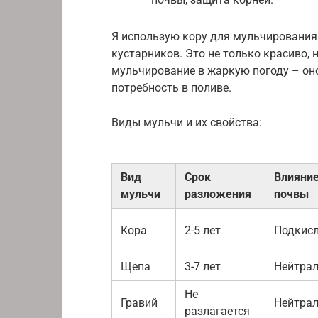
Я использую кору для мульчирования
кустарников. Это не только красиво, 
мульчирование в жаркую погоду – оно
потребность в поливе.
Виды мульчи и их свойства:
Вид
Срок
Влияние
мульчи
разложения
почвы
Кора
2-5 лет
Подкис
Щепа
3-7 лет
Нейтра
Не
Гравий
Нейтра
разлагается