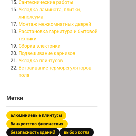
Сантехнические работы
Укладка ламината, плитки,
линолеума
Монтаж межкомнатных дверей
Расстановка гарнитура и бытовой
техники
Сборка электрики
Подвешивание карнизов
Укладка плинтусов
Встраивание терморегуляторов
пола
Метки
алюминиевые плинтусы
банкротство физических
безопасность зданий
выбор котла