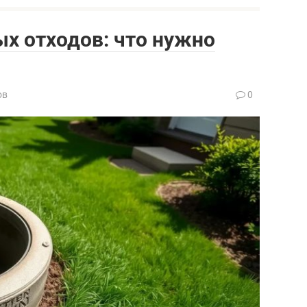
х отходов: что нужно
ов
0