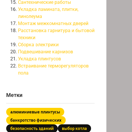
Сантехнические работы
Укладка ламината, плитки,
линолеума
Монтаж межкомнатных дверей
Расстановка гарнитура и бытовой
техники
Сборка электрики
Подвешивание карнизов
Укладка плинтусов
Встраивание терморегуляторов
пола
Метки
алюминиевые плинтусы
банкротство физических
безопасность зданий
выбор котла