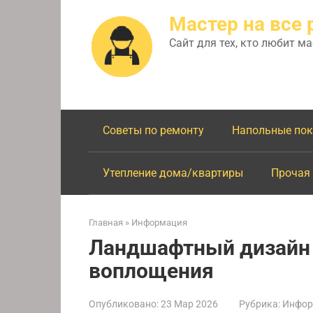
Перейти
Мастер на все 
к
контенту
Сайт для тех, кто любит м
Советы по ремонту
Напольные по
Утепление дома/квартиры
Прочая
Главная
»
Информация
Ландшафтный дизайн у
воплощения
Опубликовано:
23 Мар 2026
Рубрика:
Инфор