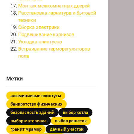
Монтаж межкомнатных дверей
Расстановка гарнитура и бытовой
техники
Сборка электрики
Подвешивание карнизов
Укладка плинтусов
Встраивание терморегуляторов
пола
Метки
алюминиевые плинтусы
банкротство физических
безопасность зданий
выбор котла
выбор материала
выбор решеток
гранит мрамор
дачный участок