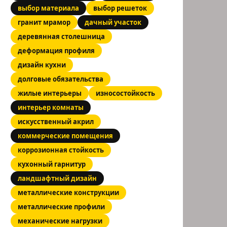
выбор материала
выбор решеток
гранит мрамор
дачный участок
деревянная столешница
деформация профиля
дизайн кухни
долговые обязательства
жилые интерьеры
износостойкость
интерьер комнаты
искусственный акрил
коммерческие помещения
коррозионная стойкость
кухонный гарнитур
ландшафтный дизайн
металлические конструкции
металлические профили
механические нагрузки