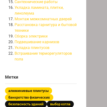
Сантехнические работы
Укладка ламината, плитки,
линолеума
Монтаж межкомнатных дверей
Расстановка гарнитура и бытовой
техники
Сборка электрики
Подвешивание карнизов
Укладка плинтусов
Встраивание терморегуляторов
пола
Метки
алюминиевые плинтусы
банкротство физических
безопасность зданий
выбор котла