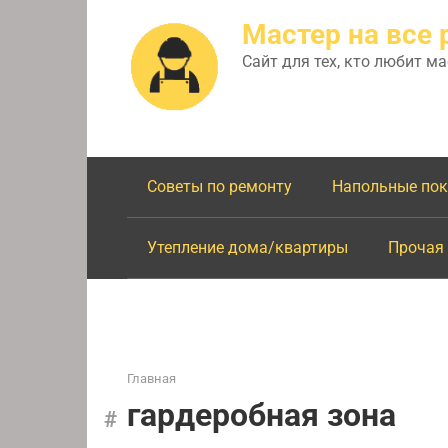
Перейти
Мастер на все 
к
контенту
Сайт для тех, кто любит м
Советы по ремонту
Напольные по
Утепление дома/квартиры
Прочая
Главная
гардеробная зона