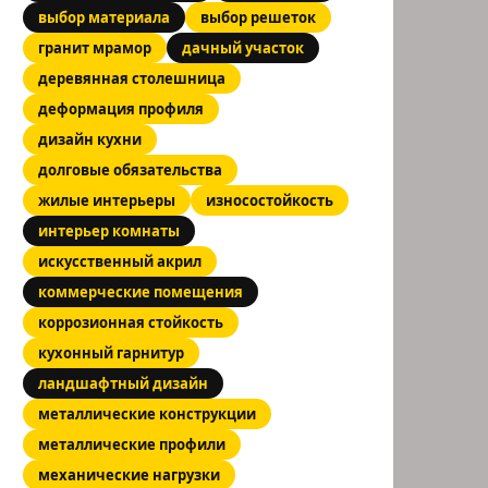
выбор материала
выбор решеток
гранит мрамор
дачный участок
деревянная столешница
деформация профиля
дизайн кухни
долговые обязательства
жилые интерьеры
износостойкость
интерьер комнаты
искусственный акрил
коммерческие помещения
коррозионная стойкость
кухонный гарнитур
ландшафтный дизайн
металлические конструкции
металлические профили
механические нагрузки