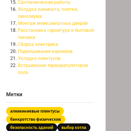
Сантехнические работы
Укладка ламината, плитки,
линолеума
Монтаж межкомнатных дверей
Расстановка гарнитура и бытовой
техники
Сборка электрики
Подвешивание карнизов
Укладка плинтусов
Встраивание терморегуляторов
пола
Метки
алюминиевые плинтусы
банкротство физических
безопасность зданий
выбор котла