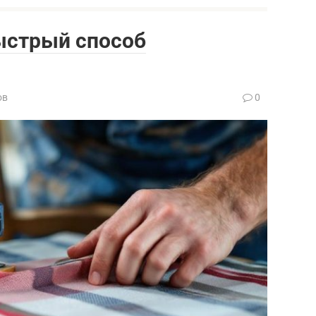
ыстрый способ
ов
0