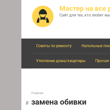
Перейти
Мастер на все 
к
контенту
Сайт для тех, кто любит м
Советы по ремонту
Напольные по
Утепление дома/квартиры
Прочая
Главная
замена обивки