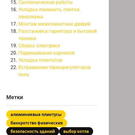
Сантехнические работы
Укладка ламината, плитки,
линолеума
Монтаж межкомнатных дверей
Расстановка гарнитура и бытовой
техники
Сборка электрики
Подвешивание карнизов
Укладка плинтусов
Встраивание терморегуляторов
пола
Метки
алюминиевые плинтусы
банкротство физических
безопасность зданий
выбор котла