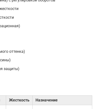
на) с регулировкой оборотов
жесткости
сткости
рационная)
мого оттенка)
есины)
ля защиты)
и
Жесткость
Назначение