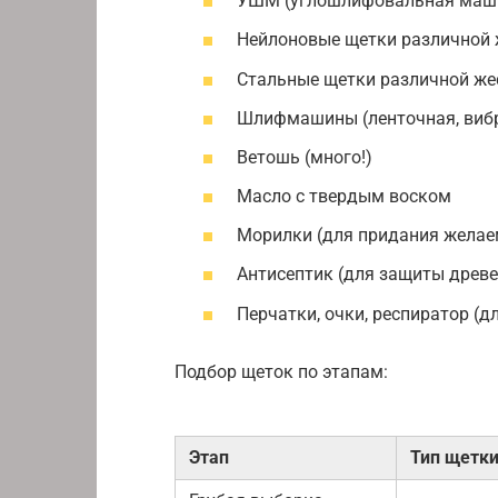
УШМ (углошлифовальная маши
Нейлоновые щетки различной 
Стальные щетки различной же
Шлифмашины (ленточная, виб
Ветошь (много!)
Масло с твердым воском
Морилки (для придания желае
Антисептик (для защиты древ
Перчатки, очки, респиратор (д
Подбор щеток по этапам:
Этап
Тип щетк