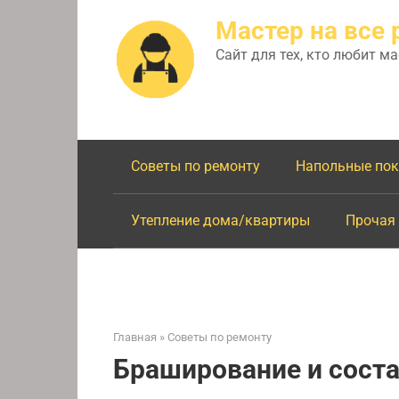
Перейти
Мастер на все 
к
контенту
Сайт для тех, кто любит м
Советы по ремонту
Напольные по
Утепление дома/квартиры
Прочая
Главная
»
Советы по ремонту
Браширование и соста