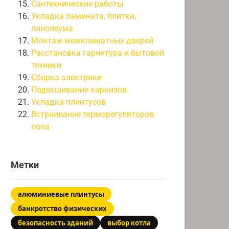
Сантехнические работы
Укладка ламината, плитки,
линолеума
Монтаж межкомнатных дверей
Расстановка гарнитура и бытовой
техники
Сборка электрики
Подвешивание карнизов
Укладка плинтусов
Встраивание терморегуляторов
пола
Метки
алюминиевые плинтусы
банкротство физических
безопасность зданий
выбор котла