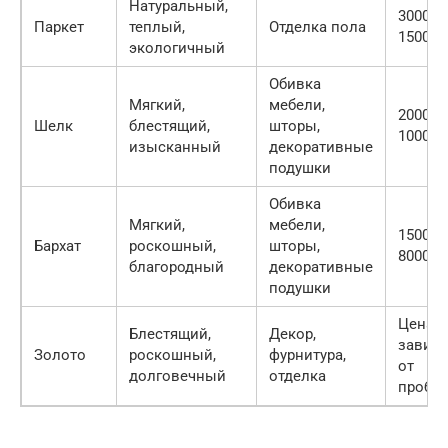
Натуральный,
3000 —
Паркет
теплый,
Отделка пола
15000
экологичный
Обивка
Мягкий,
мебели,
2000 —
Шелк
блестящий,
шторы,
10000
изысканный
декоративные
подушки
Обивка
Мягкий,
мебели,
1500 —
Бархат
роскошный,
шторы,
8000
благородный
декоративные
подушки
Цена
Блестящий,
Декор,
зависи
Золото
роскошный,
фурнитура,
от
долговечный
отделка
пробы