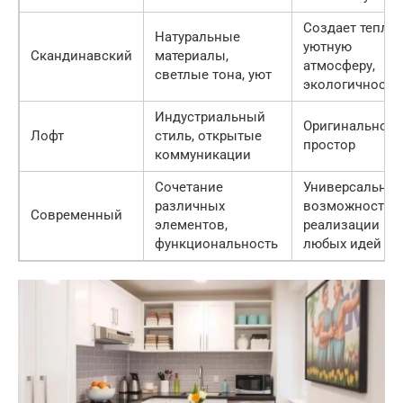
Создает теплу
Натуральные
уютную
Скандинавский
материалы,
атмосферу,
светлые тона, уют
экологичность
Индустриальный
Оригинальност
Лофт
стиль, открытые
простор
коммуникации
Сочетание
Универсальнос
различных
возможность
Современный
элементов,
реализации
функциональность
любых идей