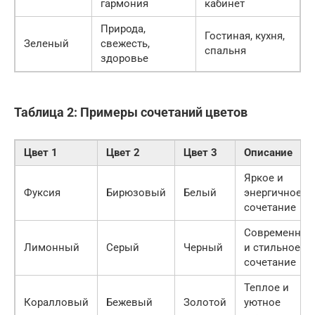
гармония
кабинет
Природа,
Гостиная, кухня,
Зеленый
свежесть,
спальня
здоровье
Таблица 2: Примеры сочетаний цветов
Цвет 1
Цвет 2
Цвет 3
Описание
Яркое и
Фуксия
Бирюзовый
Белый
энергичное
сочетание
Современное
Лимонный
Серый
Черный
и стильное
сочетание
Теплое и
Коралловый
Бежевый
Золотой
уютное