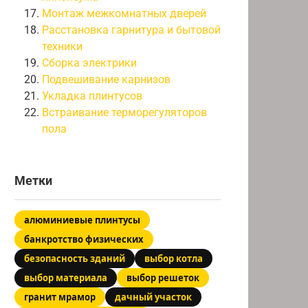
Монтаж межкомнатных дверей
Расстановка гарнитура и бытовой
техники
Сборка электрики
Подвешивание карнизов
Укладка плинтусов
Встраивание терморегуляторов
пола
Метки
алюминиевые плинтусы
банкротство физических
безопасность зданий
выбор котла
выбор материала
выбор решеток
гранит мрамор
дачный участок