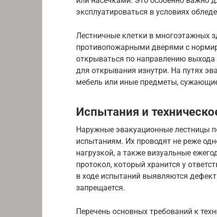
или насечками. Это особенно важно д
эксплуатироваться в условиях облед
Лестничные клетки в многоэтажных з
противопожарными дверями с нормир
открываться по направлению выхода 
для открывания изнутри. На путях э
мебель или иные предметы, сужающие
Испытания и техническо
Наружные эвакуационные лестницы п
испытаниям. Их проводят не реже одно
нагрузкой, а также визуальные ежего
протокол, который хранится у ответс
в ходе испытаний выявляются дефект
запрещается.
Перечень основных требований к тех