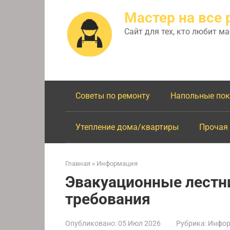
Перейти
Мастер на все 
к
контенту
Сайт для тех, кто любит м
Советы по ремонту
Напольные по
Утепление дома/квартиры
Прочая
Главная
»
Информация
Эвакуационные лестн
требования
Опубликовано:
05 Июл 2026
Рубрика:
Инфор