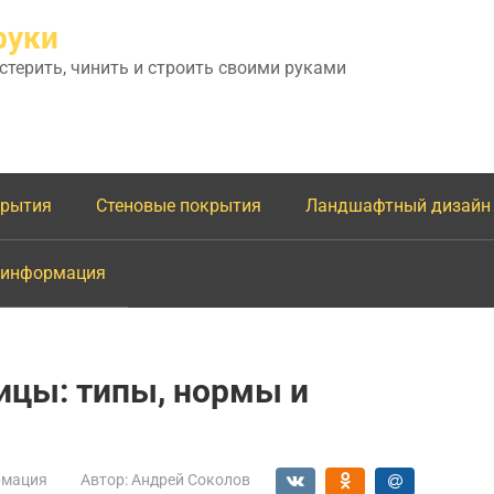
руки
астерить, чинить и строить своими руками
крытия
Стеновые покрытия
Ландшафтный дизайн
 информация
ицы: типы, нормы и
мация
Автор:
Андрей Соколов