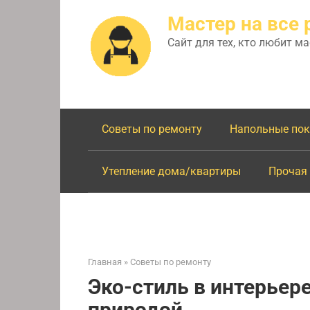
Перейти
Мастер на все 
к
контенту
Сайт для тех, кто любит м
Советы по ремонту
Напольные по
Утепление дома/квартиры
Прочая
Главная
»
Советы по ремонту
Эко-стиль в интерьере
природой