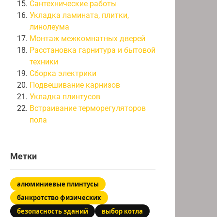
Сантехнические работы
Укладка ламината, плитки,
линолеума
Монтаж межкомнатных дверей
Расстановка гарнитура и бытовой
техники
Сборка электрики
Подвешивание карнизов
Укладка плинтусов
Встраивание терморегуляторов
пола
Метки
алюминиевые плинтусы
банкротство физических
безопасность зданий
выбор котла