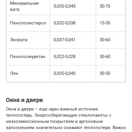
Минеральная
1
0,035-0,045
30-70
вата
3
8
Пенополистирол
0,032-0,038
15-30
2
2
Эковата
0,037-0,041
30-60
4
5
Пенополиуретан
0,022-0,028
30-60
1
3
Лен
0,035-0,045
30-50
5
Окна и двери
Окна и двери – еще один важный источник
теплопотерь. Энергосберегающие стеклопакеты с
низкоэмиссионным покрытием и аргоновым
заполнением значительно снижают теплопотери. Важно