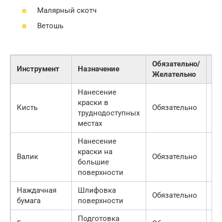
Малярный скотч
Ветошь
Обязательно/
Це
Инструмент
Назначение
Желательно
(п
Нанесение
краски в
10
Кисть
Обязательно
труднодоступных
ру
местах
Нанесение
краски на
20
Валик
Обязательно
большие
ру
поверхности
Наждачная
Шлифовка
Обязательно
50
бумага
поверхности
Подготовка
50