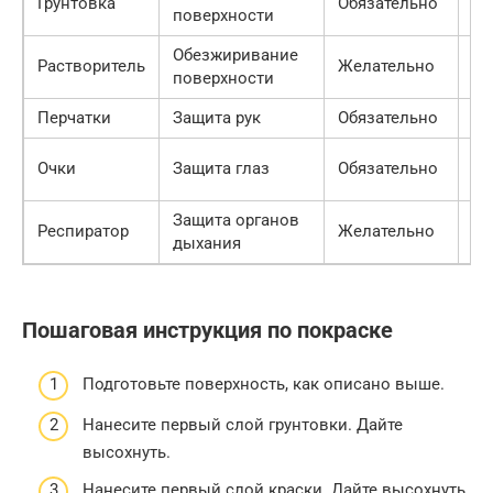
Грунтовка
Обязательно
поверхности
ру
Обезжиривание
20
Растворитель
Желательно
поверхности
ру
Перчатки
Защита рук
Обязательно
50
10
Очки
Защита глаз
Обязательно
ру
Защита органов
30
Респиратор
Желательно
дыхания
ру
Пошаговая инструкция по покраске
Подготовьте поверхность, как описано выше.
Нанесите первый слой грунтовки. Дайте
высохнуть.
Нанесите первый слой краски. Дайте высохнуть.