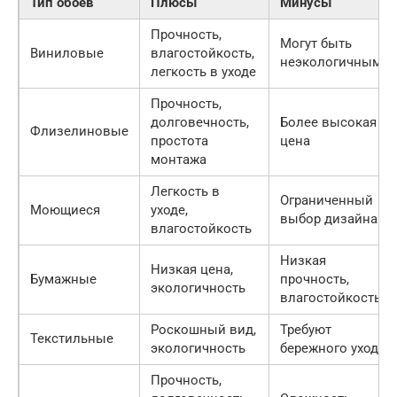
Тип обоев
Плюсы
Минусы
Прочность,
Могут быть
Виниловые
влагостойкость,
неэкологичными
легкость в уходе
Прочность,
долговечность,
Более высокая
Флизелиновые
простота
цена
монтажа
Легкость в
Ограниченный
Моющиеся
уходе,
выбор дизайна
влагостойкость
Низкая
Низкая цена,
Бумажные
прочность,
экологичность
влагостойкость
Роскошный вид,
Требуют
Текстильные
экологичность
бережного ухода
Прочность,