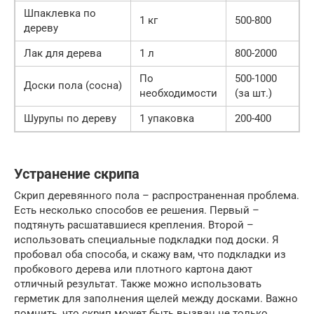
Шпаклевка по
1 кг
500-800
дереву
Лак для дерева
1 л
800-2000
По
500-1000
Доски пола (сосна)
необходимости
(за шт.)
Шурупы по дереву
1 упаковка
200-400
Устранение скрипа
Скрип деревянного пола – распространенная проблема.
Есть несколько способов ее решения. Первый –
подтянуть расшатавшиеся крепления. Второй –
использовать специальные подкладки под доски. Я
пробовал оба способа, и скажу вам, что подкладки из
пробкового дерева или плотного картона дают
отличный результат. Также можно использовать
герметик для заполнения щелей между досками. Важно
помнить, что скрип может быть вызван не только