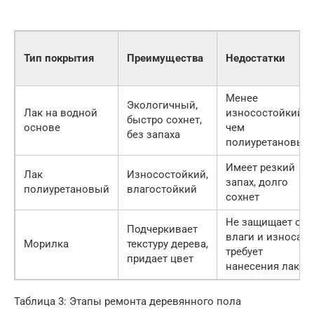
Тип покрытия
Преимущества
Недостатки
Менее
Экологичный,
Лак на водной
износостойкий,
быстро сохнет,
основе
чем
без запаха
полиуретановый
Имеет резкий
Лак
Износостойкий,
запах, долго
полиуретановый
влагостойкий
сохнет
Не защищает от
Подчеркивает
влаги и износа,
Морилка
текстуру дерева,
требует
придает цвет
нанесения лака
Таблица 3: Этапы ремонта деревянного пола