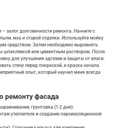
 – залог долговечности ремонта. Начните с
пыли, мха и старой отделки. Используйте мойку
щим средством. Затем необходимо выровнять
лы шпаклевкой или цементным раствором. После
овку для улучшения адгезии и защиты от влаги.
вать стену перед покраской, и краска начала
 неприятный опыт, который научил меня всегда
о ремонту фасада
ыравнивание, грунтовка (1-2 дня).
онтаж утеплителя и создание пароизоляционной
сти): Создание каркаса для крепления