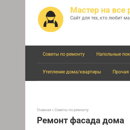
Перейти
Мастер на все 
к
контенту
Сайт для тех, кто любит м
Советы по ремонту
Напольные по
Утепление дома/квартиры
Прочая
Главная
»
Советы по ремонту
Ремонт фасада дома