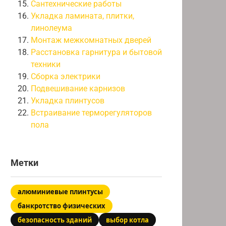
Сантехнические работы
Укладка ламината, плитки,
линолеума
Монтаж межкомнатных дверей
Расстановка гарнитура и бытовой
техники
Сборка электрики
Подвешивание карнизов
Укладка плинтусов
Встраивание терморегуляторов
пола
Метки
алюминиевые плинтусы
банкротство физических
безопасность зданий
выбор котла