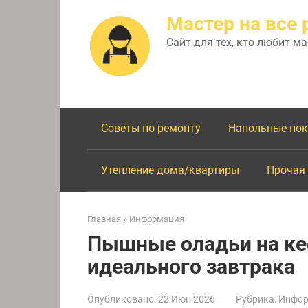
Перейти
Мастер на все 
к
контенту
Сайт для тех, кто любит м
Советы по ремонту
Напольные по
Утепление дома/квартиры
Прочая
Главная
»
Информация
Пышные оладьи на ке
идеального завтрака
Опубликовано:
22 Июн 2026
Рубрика:
Инфор