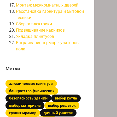
Монтаж межкомнатных дверей
Расстановка гарнитура и бытовой
техники
Сборка электрики
Подвешивание карнизов
Укладка плинтусов
Встраивание терморегуляторов
пола
Метки
алюминиевые плинтусы
банкротство физических
безопасность зданий
выбор котла
выбор материала
выбор решеток
гранит мрамор
дачный участок