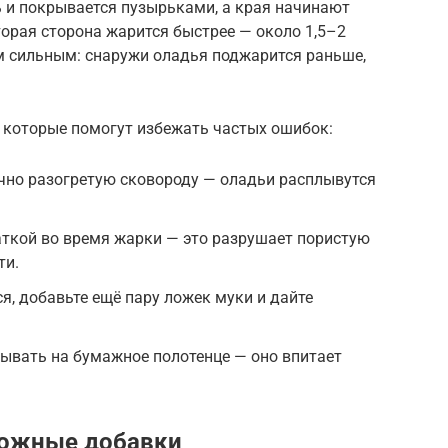
ь и покрывается пузырьками, а края начинают
орая сторона жарится быстрее — около 1,5–2
м сильным: снаружи оладья поджарится раньше,
 которые помогут избежать частых ошибок:
очно разогретую сковороду — оладьи расплывутся
аткой во время жарки — это разрушает пористую
ти.
я, добавьте ещё пару ложек муки и дайте
ывать на бумажное полотенце — оно впитает
можные добавки