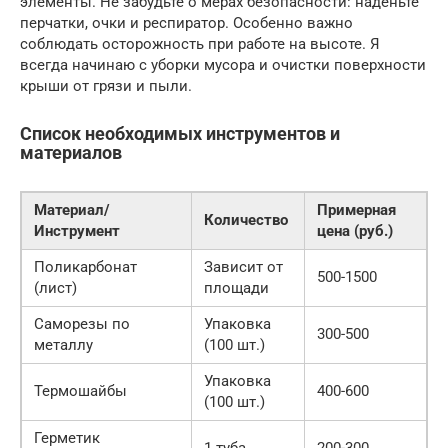
элементы. Не забудьте о мерах безопасности: наденьте
перчатки, очки и респиратор. Особенно важно
соблюдать осторожность при работе на высоте. Я
всегда начинаю с уборки мусора и очистки поверхности
крыши от грязи и пыли.
Список необходимых инструментов и
материалов
Материал/
Примерная
Количество
Инструмент
цена (руб.)
Поликарбонат
Зависит от
500-1500
(лист)
площади
Саморезы по
Упаковка
300-500
металлу
(100 шт.)
Упаковка
Термошайбы
400-600
(100 шт.)
Герметик
1 туба
200-300