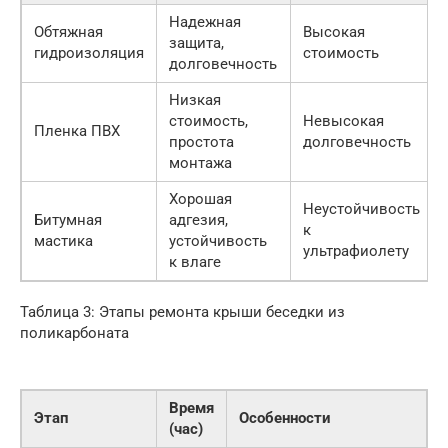
Надежная
Обтяжная
Высокая
защита,
гидроизоляция
стоимость
долговечность
Низкая
стоимость,
Невысокая
Пленка ПВХ
простота
долговечность
монтажа
Хорошая
Неустойчивость
Битумная
адгезия,
к
мастика
устойчивость
ультрафиолету
к влаге
Таблица 3: Этапы ремонта крыши беседки из
поликарбоната
Время
Этап
Особенности
(час)