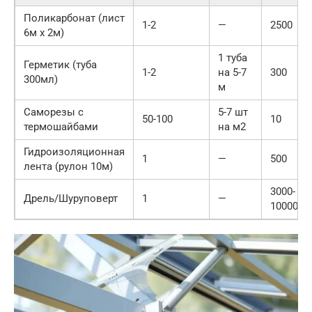
Поликарбонат (лист
1-2
—
2500
6м x 2м)
1 туба
Герметик (туба
1-2
на 5-7
300
300мл)
м
Саморезы с
5-7 шт
50-100
10
термошайбами
на м2
Гидроизоляционная
1
—
500
лента (рулон 10м)
3000-
Дрель/Шуруповерт
1
—
10000