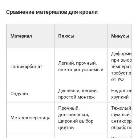
Сравнение материалов для кровли
Материал
Плюсы
Минусы
Деформируе
при высоки
Легкий, прочный,
Поликарбонат
температура
светопропускаемый
требует за
от УФ
Дешевый, легкий,
Недолговеч
Ондулин
простой монтаж
хрупкий
Прочный,
Тяжелый,
долговечный,
шумный, тр
Металлочерепица
широкий выбор
антикорроз
цветов
обработки