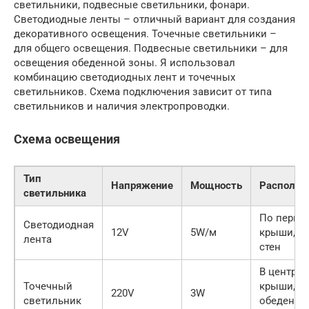
светильники, подвесные светильники, фонари.
Светодиодные ленты – отличный вариант для создания
декоративного освещения. Точечные светильники –
для общего освещения. Подвесные светильники – для
освещения обеденной зоны. Я использовал
комбинацию светодиодных лент и точечных
светильников. Схема подключения зависит от типа
светильников и наличия электропроводки.
Схема освещения
Тип
Напряжение
Мощность
Располож
светильника
По перим
Светодиодная
12V
5W/м
крыши, в
лента
стен
В центре
Точечный
крыши, н
220V
3W
светильник
обеденно