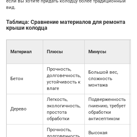
если вы хотите придать колодцу более традиционный
вид.
Таблица: Сравнение материалов для ремонта
крыши колодца
П
Материал
Плюсы
Минусы
ц
м
Прочность,
Большой вес,
долговечность,
1
Бетон
сложность
устойчивость к
2
монтажа
влаге
Легкость,
Подверженность
экологичность,
гниению, требует
1
Дерево
простота
обработки
2
обработки
антисептиком
Прочность,
Высокая
долговечность,