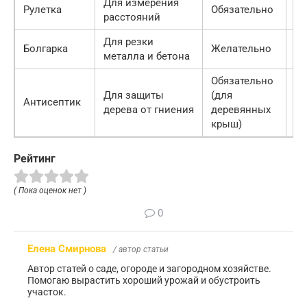
Для измерения
Рулетка
Обязательно
30
расстояний
Для резки
Болгарка
Желательно
30
металла и бетона
Обязательно
Для защиты
(для
Антисептик
80
дерева от гниения
деревянных
крыш)
Рейтинг
( Пока оценок нет )
0
Елена Смирнова
/ автор статьи
Автор статей о саде, огороде и загородном хозяйстве.
Помогаю вырастить хороший урожай и обустроить
участок.