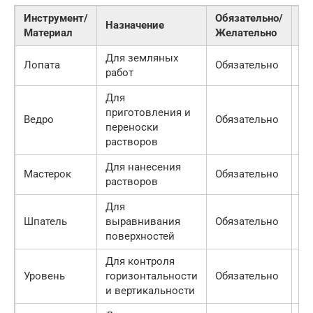
Инструмент/
Обязательно/
Пр
Назначение
Материал
Желательно
це
Для земляных
Лопата
Обязательно
50
работ
Для
приготовления и
Ведро
Обязательно
30
переноски
растворов
Для нанесения
Мастерок
Обязательно
20
растворов
Для
Шпатель
выравнивания
Обязательно
15
поверхностей
Для контроля
Уровень
горизонтальности
Обязательно
50
и вертикальности