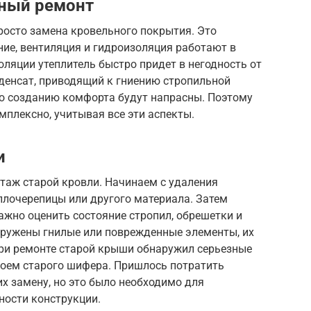
ный ремонт
росто замена кровельного покрытия. Это
ние, вентиляция и гидроизоляция работают в
оляции утеплитель быстро придет в негодность от
нденсат, приводящий к гниению стропильной
 по созданию комфорта будут напрасны. Поэтому
плексно, учитывая все эти аспекты.
и
таж старой кровли. Начинаем с удаления
ллочерепицы или другого материала. Затем
жно оценить состояние стропил, обрешетки и
аружены гнилые или поврежденные элементы, их
при ремонте старой крыши обнаружил серьезные
лоем старого шифера. Пришлось потратить
их замену, но это было необходимо для
ности конструкции.