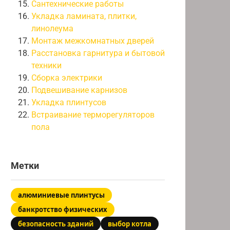
Сантехнические работы
Укладка ламината, плитки,
линолеума
Монтаж межкомнатных дверей
Расстановка гарнитура и бытовой
техники
Сборка электрики
Подвешивание карнизов
Укладка плинтусов
Встраивание терморегуляторов
пола
Метки
алюминиевые плинтусы
банкротство физических
безопасность зданий
выбор котла