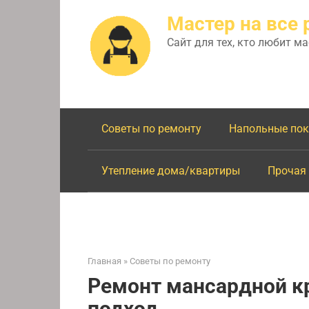
Перейти
Мастер на все 
к
контенту
Сайт для тех, кто любит м
Советы по ремонту
Напольные по
Утепление дома/квартиры
Прочая
Главная
»
Советы по ремонту
Ремонт мансардной 
подход