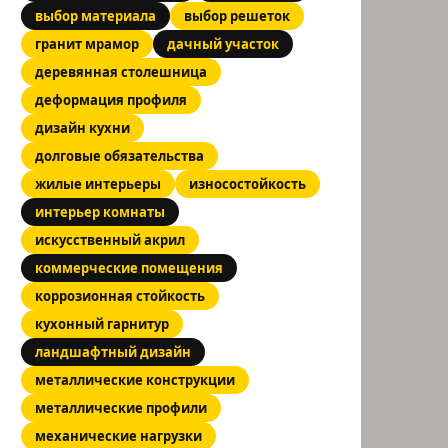
выбор материала
выбор решеток
гранит мрамор
дачный участок
деревянная столешница
деформация профиля
дизайн кухни
долговые обязательства
жилые интерьеры
износостойкость
интерьер комнаты
искусственный акрил
коммерческие помещения
коррозионная стойкость
кухонный гарнитур
ландшафтный дизайн
металлические конструкции
металлические профили
механические нагрузки