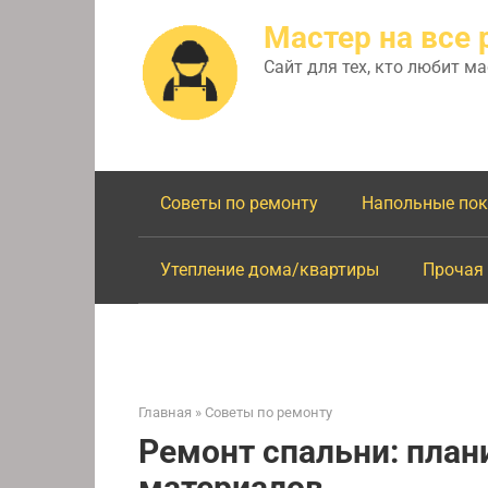
Перейти
Мастер на все 
к
контенту
Сайт для тех, кто любит м
Советы по ремонту
Напольные по
Утепление дома/квартиры
Прочая
Главная
»
Советы по ремонту
Ремонт спальни: план
материалов