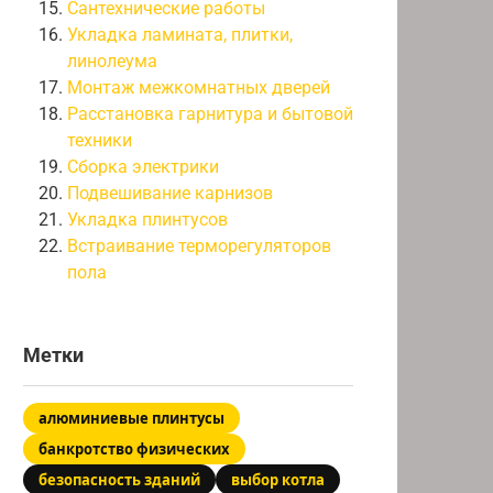
Сантехнические работы
Укладка ламината, плитки,
линолеума
Монтаж межкомнатных дверей
Расстановка гарнитура и бытовой
техники
Сборка электрики
Подвешивание карнизов
Укладка плинтусов
Встраивание терморегуляторов
пола
Метки
алюминиевые плинтусы
банкротство физических
безопасность зданий
выбор котла