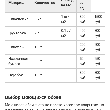
Расход
Материал
Количество
за
на м2
ед.
1 кг/
300
1500
Шпаклевка
5 кг
м2
руб.
руб.
0.1 л/
400
800
Грунтовка
2 л
м2
руб.
руб.
200
200
Шпатель
1 шт.
—
руб.
руб.
Наждачная
50
250
5 шт.
—
бумага
руб.
руб.
300
300
Скребок
1 шт.
—
руб.
руб.
Выбор моющихся обоев
Моющиеся обои – это не просто красивое покрытие, но