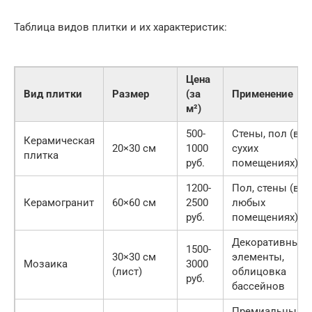
Таблица видов плитки и их характеристик:
Цена
Вид плитки
Размер
(за
Применение
м²)
500-
Стены, пол (в
Керамическая
20×30 см
1000
сухих
плитка
руб.
помещениях)
1200-
Пол, стены (в
Керамогранит
60×60 см
2500
любых
руб.
помещениях)
Декоративные
1500-
30×30 см
элементы,
Мозаика
3000
(лист)
облицовка
руб.
бассейнов
Премиальный