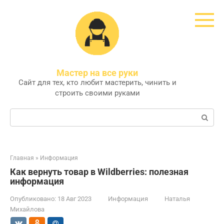
Перейти
к
контенту
Мастер на все руки
Сайт для тех, кто любит мастерить, чинить и
строить своими руками
Поиск:
Главная
»
Информация
Как вернуть товар в Wildberries: полезная
информация
Опубликовано:
18 Авг 2023
Информация
Наталья
Михайлова