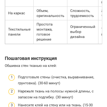
гоб
Объем,
Сложность,
Лю
На каркас
оригинальность
трудоемкость
тк
Простота
Ограниченный
Текстильные
монтажа,
Те
выбор
панели
готовое
па
дизайна
решение
Пошаговая инструкция
Обшивка стен тканью на клей:
Подготовьте стены (очистка, выравнивание,
грунтовка). (30-60 минут)
Нарежьте ткань на полосы нужной длины, с
запасом на подгибку. (30 минут)
Нанесите клей на стену или на ткань. (15-30