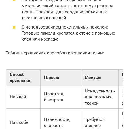
металлический каркас, к которому крепится
ткань. Подходит для создания объемных
текстильных панелей.
С использованием текстильных панелей:
Готовые панели крепятся к стене с помощью
клея или крепежа.
Таблица сравнения способов крепления ткани:
Способ
По
Плюсы
Минусы
крепления
тк
Ненадежность
Ле
Простота,
На клей
для плотных
тка
быстрота
тканей
хло
Пл
Надежность,
Требуется
тк
На скобы
скорость
степлер
(ве