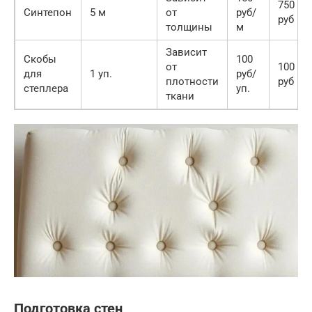
750
Синтепон
5 м
от
руб/
руб
толщины
м
Зависит
Скобы
100
от
100
для
1 уп.
руб/
плотности
руб
степлера
уп.
ткани
Подготовка стен