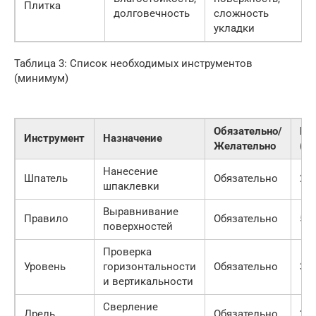
Плитка
долговечность
сложность
укладки
Таблица 3: Список необходимых инструментов
(минимум)
Обязательно/
Це
Инструмент
Назначение
Желательно
(ру
Нанесение
Шпатель
Обязательно
20
шпаклевки
Выравнивание
Правило
Обязательно
50
поверхностей
Проверка
Уровень
горизонтальности
Обязательно
30
и вертикальности
Сверление
Дрель
Обязательно
20