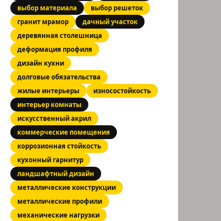
выбор материала
выбор решеток
гранит мрамор
дачный участок
деревянная столешница
деформация профиля
дизайн кухни
долговые обязательства
жилые интерьеры
износостойкость
интерьер комнаты
искусственный акрил
коммерческие помещения
коррозионная стойкость
кухонный гарнитур
ландшафтный дизайн
металлические конструкции
металлические профили
механические нагрузки