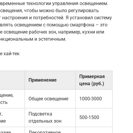
овременные технологии управления освещением.
освещения, чтобы можно было регулировать
т настроения и потребностей. Я установил систему
авлять освещением с помощью смартфона – это
е освещение рабочих зон, например, кухни или
ункциональным и эстетичным.
е хай-тек
Примерная
Применение
цена (руб.)
щение,
Общее освещение
1000-3000
сть
,
Подсветка
500-1500
ние
отдельных зон
разие
Декоративное