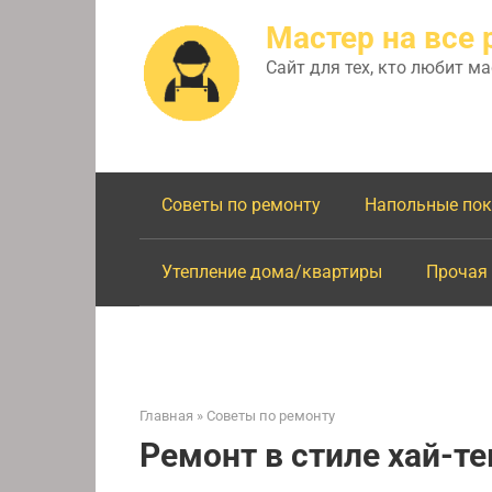
Перейти
Мастер на все 
к
контенту
Сайт для тех, кто любит м
Советы по ремонту
Напольные по
Утепление дома/квартиры
Прочая
Главная
»
Советы по ремонту
Ремонт в стиле хай-те