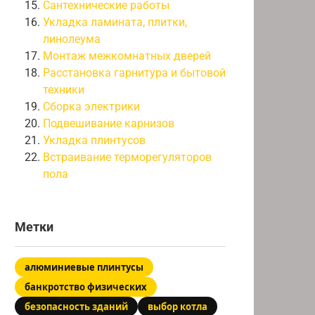
Сантехнические работы
Укладка ламината, плитки,
линолеума
Монтаж межкомнатных дверей
Расстановка гарнитура и бытовой
техники
Сборка электрики
Подвешивание карнизов
Укладка плинтусов
Встраивание терморегуляторов
пола
Метки
алюминиевые плинтусы
банкротство физических
безопасность зданий
выбор котла