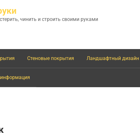
руки
астерить, чинить и строить своими руками
крытия
Стеновые покрытия
Ландшафтный дизайн
 информация
к