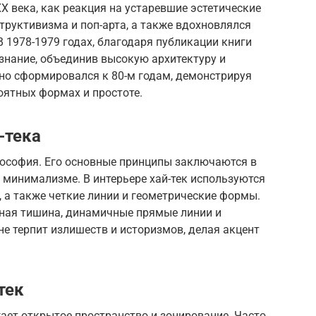
 XX века, как реакция на устаревшие эстетические
труктивизма и поп-арта, а также вдохновлялся
1978-1979 годах, благодаря публикации книги
изнание, объединив высокую архитектуру и
но сформировался к 80-м годам, демонстрируя
оятных формах и простоте.
-тека
философия. Его основные принципы заключаются в
 минимализме. В интерьере хай-тек используются
 а также четкие линии и геометрические формы.
ная тишина, динамичные прямые линии и
не терпит излишеств и историзмов, делая акцент
тек
гает открытое пространство и зонирование. Часто