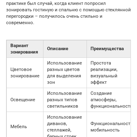
практике был случай, когда клиент попросил
зонировать гостиную и спальню с помощью стеклянной
перегородки – получилось очень стильно и
современно.
Вариант
Описание
Преимущества
зонирования
Использование
Простота
Цветовое
разных цветов
реализации,
зонирование
для выделения
визуальный
зон
эффект
Использование
Создание
Освещение
разных типов
атмосферы,
светильников
функциональность
Использование
диванов,
Функциональность,
Мебель
стеллажей,
мобильность
барных стоек