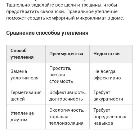
Тщательно заделайте все щели и трещины, чтобы
предотвратить сквозняки. Правильное утепление
поможет создать комфортный микроклимат в доме.
Сравнение способов утепления
Способ
С
Преимущества
Недостатки
утепления
(р
Простота,
Замена
Не всегда
низкая
20
уплотнителя
эффективно
стоимость
Герметизация
Эффективность,
Требует
30
щелей
долговечность
аккуратности
Экологичность,
Требует
Утепление
хорошая
определенных
50
джутом
теплоизоляция
навыков