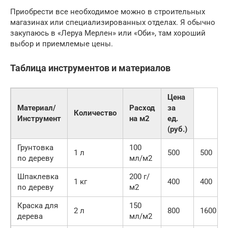
Приобрести все необходимое можно в строительных
магазинах или специализированных отделах. Я обычно
закупаюсь в «Леруа Мерлен» или «Оби», там хороший
выбор и приемлемые цены.
Таблица инструментов и материалов
Цена
Материал/
Расход
за
Количество
Инструмент
на м2
ед.
(руб.)
Грунтовка
100
1 л
500
500
по дереву
мл/м2
Шпаклевка
200 г/
1 кг
400
400
по дереву
м2
Краска для
150
2 л
800
1600
дерева
мл/м2