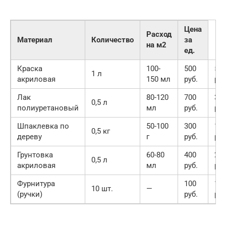
Цена
Расход
Материал
Количество
за
на м2
ед.
Краска
100-
500
50
1 л
акриловая
150 мл
руб.
руб
Лак
80-120
700
35
0,5 л
полиуретановый
мл
руб.
руб
Шпаклевка по
50-100
300
15
0,5 кг
дереву
г
руб.
руб
Грунтовка
60-80
400
20
0,5 л
акриловая
мл
руб.
руб
Фурнитура
100
10
10 шт.
—
(ручки)
руб.
руб