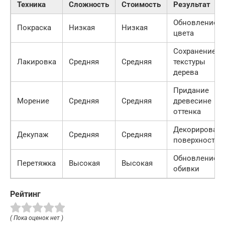
Техника
Сложность
Стоимость
Результат
Обновление
Покраска
Низкая
Низкая
цвета
Сохранение
Лакировка
Средняя
Средняя
текстуры
дерева
Придание
Морение
Средняя
Средняя
древесине
оттенка
Декорирован
Декупаж
Средняя
Средняя
поверхности
Обновление
Перетяжка
Высокая
Высокая
обивки
Рейтинг
( Пока оценок нет )